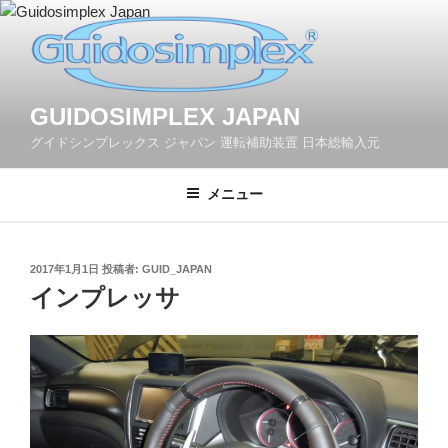
コ
ン
テ
ン
ツ
GUIDOSIMPLEX JAPAN
へ
グイドシンプレックス ジャパン 運転補助装置 日本総輸入元
ス
キ
メニュー
ッ
プ
投
2017年1月1日
投稿者:
GUID_JAPAN
稿
インプレッサ
日: