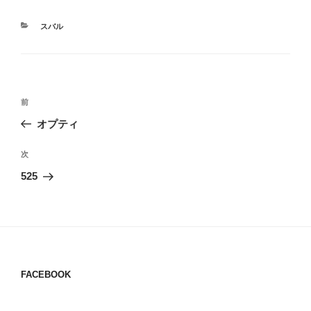
カ
スバル
テ
ゴ
リ
ー
投
過
前
稿
去
オプティ
ナ
の
ビ
投
次
次
稿
ゲ
の
525
投
ー
稿
シ
ョ
ン
FACEBOOK