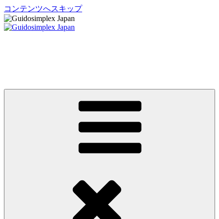
コンテンツへスキップ
Guidosimplex Japan
グイドシンプレックス ジャパン 運転補助装置 日本総輸入元