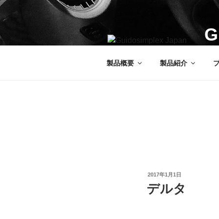
コ
ン
G
テ
ン
グイ
ツ
製品概要
製品紹介
へ
ス
キ
ッ
プ
投
2017年1月1日
稿
デルタ
日: