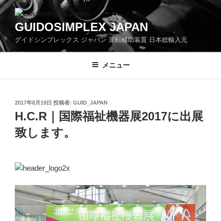
コ
ン
GUIDOSIMPLEX JAPAN
テ
グイドシンプレックス ジャパン 運転補助装置 日本総輸入元
ン
ツ
へ
メニュー
ス
キ
ッ
投
2017年8月19日
投稿者:
GUID_JAPAN
プ
稿
H.C.R｜国際福祉機器展2017に出展
日:
致します。