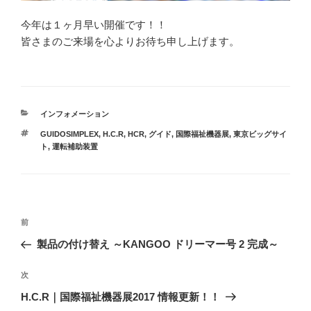
今年は１ヶ月早い開催です！！
皆さまのご来場を心よりお待ち申し上げます。
カ
インフォメーション
テ
タ
GUIDOSIMPLEX
,
H.C.R
,
HCR
,
グイド
,
国際福祉機器展
,
東京ビッグサイ
ゴ
グ
ト
,
運転補助装置
リ
ー
投
過
前
稿
去
製品の付け替え ～KANGOO ドリーマー号 2 完成～
ナ
の
ビ
投
次
次
稿
ゲ
の
H.C.R｜国際福祉機器展2017 情報更新！！
投