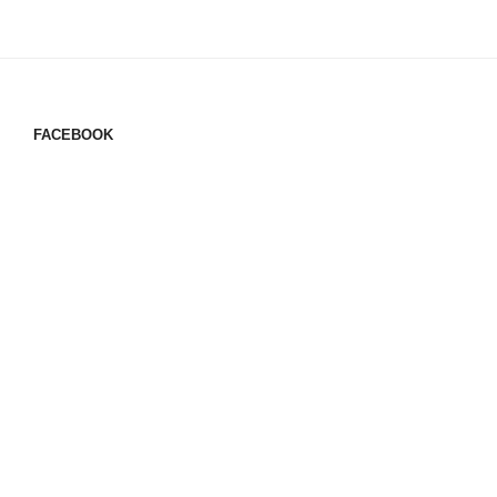
ー
稿
シ
ョ
ン
FACEBOOK