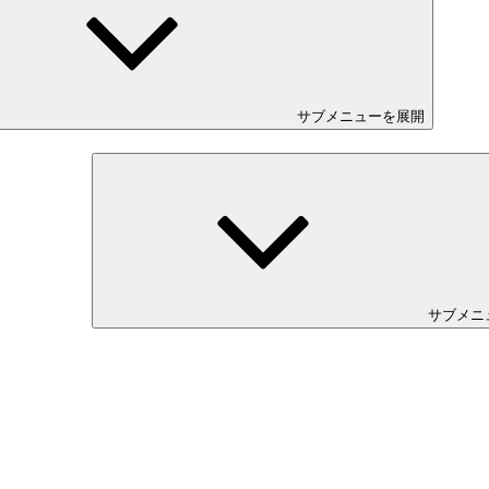
サブメニューを展開
サブメニ