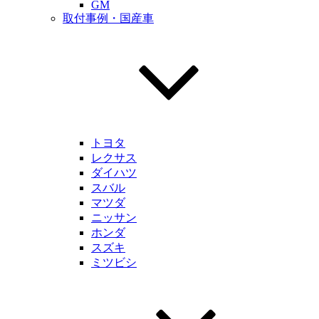
GM
取付事例・国産車
トヨタ
レクサス
ダイハツ
スバル
マツダ
ニッサン
ホンダ
スズキ
ミツビシ