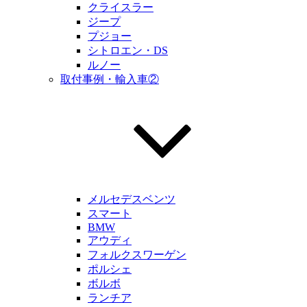
クライスラー
ジープ
プジョー
シトロエン・DS
ルノー
取付事例・輸入車②
メルセデスベンツ
スマート
BMW
アウディ
フォルクスワーゲン
ポルシェ
ボルボ
ランチア