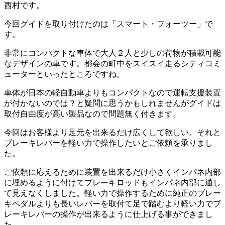
西村です。
今回グイドを取り付けたのは「スマート・フォーツー」で
す。
非常にコンパクトな車体で大人２人と少しの荷物が積載可能
なデザインの車です。都会の町中をスイスイ走るシティコミ
ューターといったところですね。
車体が日本の軽自動車よりもコンパクトなので運転支援装置
が付かないのでは？と疑問に思うかもしれませんがグイドは
取付自由度が高い製品なので問題無く付きます。
今回はお客様より足元を出来るだけ広くして欲しい。それと
ブレーキレバーを軽い力で操作したいとご依頼を承りまし
た。
ご依頼に応えるために装置を出来るだけ小さくインパネ内部
に埋めるように付けてブレーキロッドもインパネ内部に通し
て見えなくしました。軽い力で操作するために純正のブレー
キペダルよりも長いレバーを取付て足で踏むより軽い力でブ
レーキレバーの操作が出来るように仕上げる事ができまし
た。