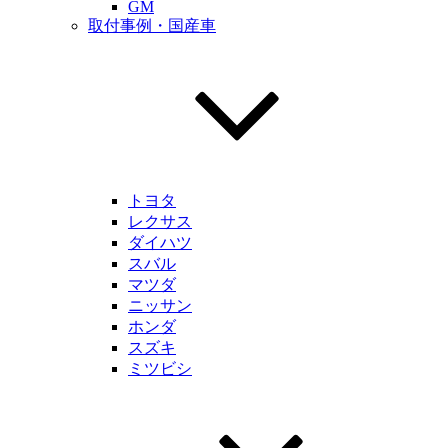
GM
取付事例・国産車
トヨタ
レクサス
ダイハツ
スバル
マツダ
ニッサン
ホンダ
スズキ
ミツビシ