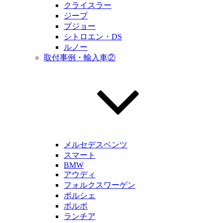
クライスラー
ジープ
プジョー
シトロエン・DS
ルノー
取付事例・輸入車②
メルセデスベンツ
スマート
BMW
アウディ
フォルクスワーゲン
ポルシェ
ボルボ
ランチア