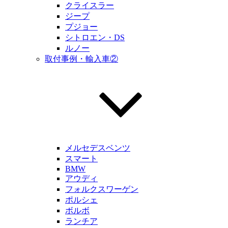
クライスラー
ジープ
プジョー
シトロエン・DS
ルノー
取付事例・輸入車②
メルセデスベンツ
スマート
BMW
アウディ
フォルクスワーゲン
ポルシェ
ボルボ
ランチア