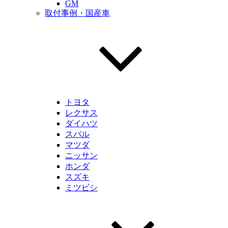
GM
取付事例・国産車
トヨタ
レクサス
ダイハツ
スバル
マツダ
ニッサン
ホンダ
スズキ
ミツビシ