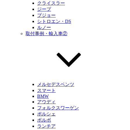
クライスラー
ジープ
プジョー
シトロエン・DS
ルノー
取付事例・輸入車②
メルセデスベンツ
スマート
BMW
アウディ
フォルクスワーゲン
ポルシェ
ボルボ
ランチア