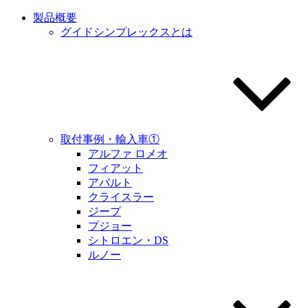
製品概要
グイドシンプレックスとは
取付事例・輸入車①
アルファ ロメオ
フィアット
アバルト
クライスラー
ジープ
プジョー
シトロエン・DS
ルノー