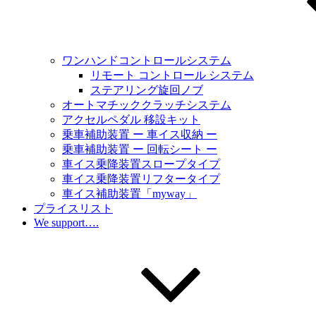
ワンハンドコントロールシステム
リモート コントロール システム
ステアリング旋回ノブ
オートマチッククラッチシステム
アクセルペダル 移設キット
乗車補助装置 ー 車イス収納 ー
乗車補助装置 ー 回転シート ー
車イス乗降装置スロープタイプ
車イス乗降装置リフタータイプ
車イス補助装置「myway」
プライスリスト
We support….