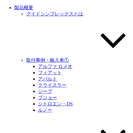
製品概要
グイドシンプレックスとは
取付事例・輸入車①
アルファ ロメオ
フィアット
アバルト
クライスラー
ジープ
プジョー
シトロエン・DS
ルノー