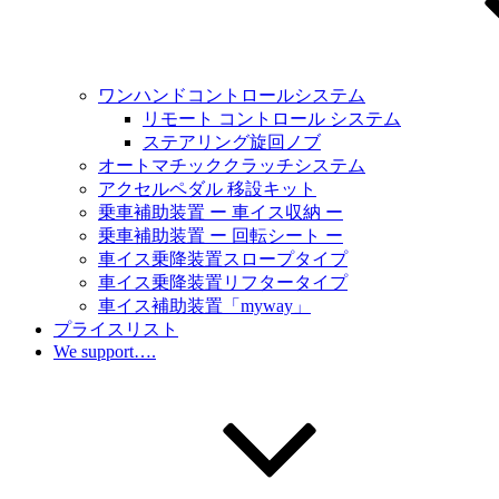
ワンハンドコントロールシステム
リモート コントロール システム
ステアリング旋回ノブ
オートマチッククラッチシステム
アクセルペダル 移設キット
乗車補助装置 ー 車イス収納 ー
乗車補助装置 ー 回転シート ー
車イス乗降装置スロープタイプ
車イス乗降装置リフタータイプ
車イス補助装置「myway」
プライスリスト
We support….