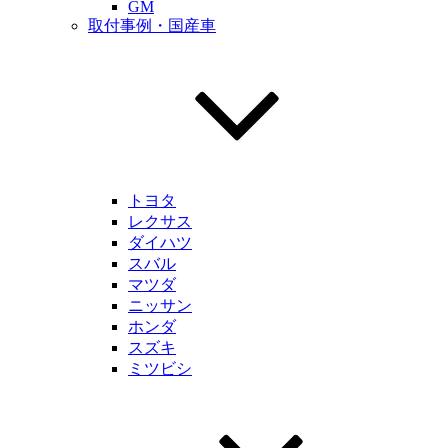
GM
取付事例・国産車
トヨタ
レクサス
ダイハツ
スバル
マツダ
ニッサン
ホンダ
スズキ
ミツビシ