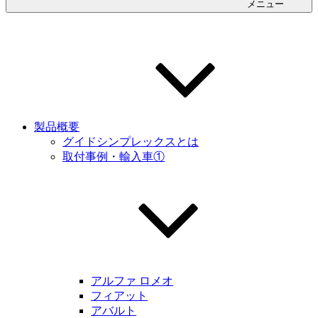
メニュー
製品概要
グイドシンプレックスとは
取付事例・輸入車①
アルファ ロメオ
フィアット
アバルト