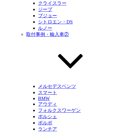
クライスラー
ジープ
プジョー
シトロエン・DS
ルノー
取付事例・輸入車②
メルセデスベンツ
スマート
BMW
アウディ
フォルクスワーゲン
ポルシェ
ボルボ
ランチア