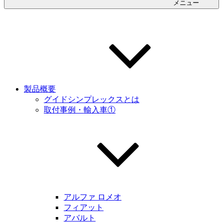
メニュー
製品概要
グイドシンプレックスとは
取付事例・輸入車①
アルファ ロメオ
フィアット
アバルト