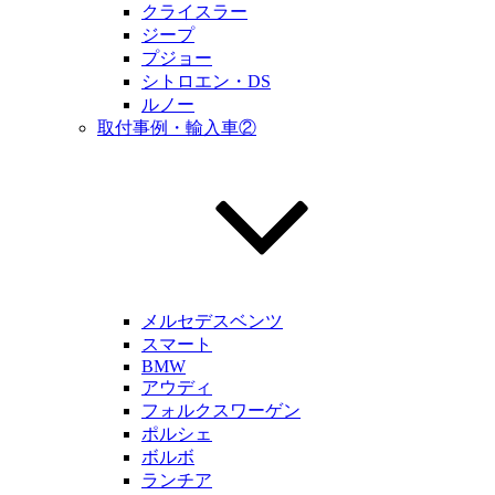
クライスラー
ジープ
プジョー
シトロエン・DS
ルノー
取付事例・輸入車②
メルセデスベンツ
スマート
BMW
アウディ
フォルクスワーゲン
ポルシェ
ボルボ
ランチア