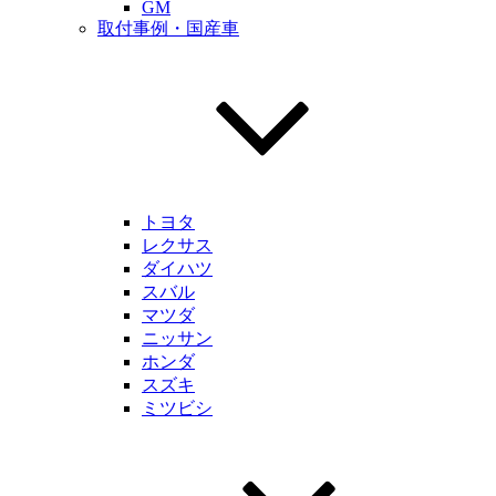
GM
取付事例・国産車
トヨタ
レクサス
ダイハツ
スバル
マツダ
ニッサン
ホンダ
スズキ
ミツビシ