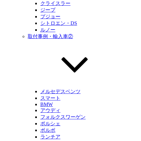
クライスラー
ジープ
プジョー
シトロエン・DS
ルノー
取付事例・輸入車②
メルセデスベンツ
スマート
BMW
アウディ
フォルクスワーゲン
ポルシェ
ボルボ
ランチア