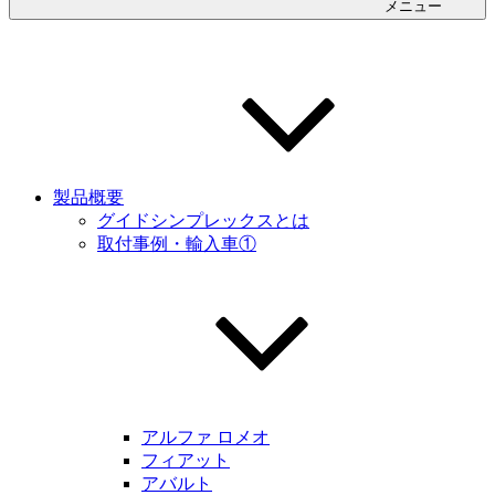
メニュー
製品概要
グイドシンプレックスとは
取付事例・輸入車①
アルファ ロメオ
フィアット
アバルト