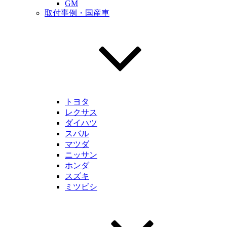
GM
取付事例・国産車
トヨタ
レクサス
ダイハツ
スバル
マツダ
ニッサン
ホンダ
スズキ
ミツビシ