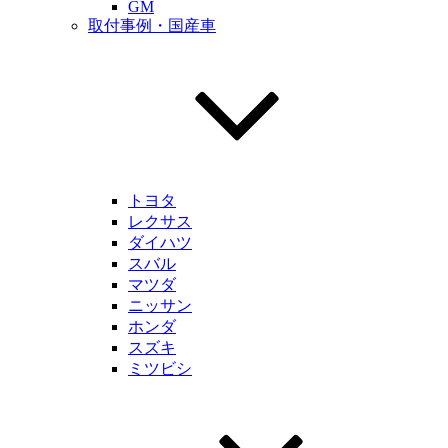
GM
取付事例・国産車
トヨタ
レクサス
ダイハツ
スバル
マツダ
ニッサン
ホンダ
スズキ
ミツビシ