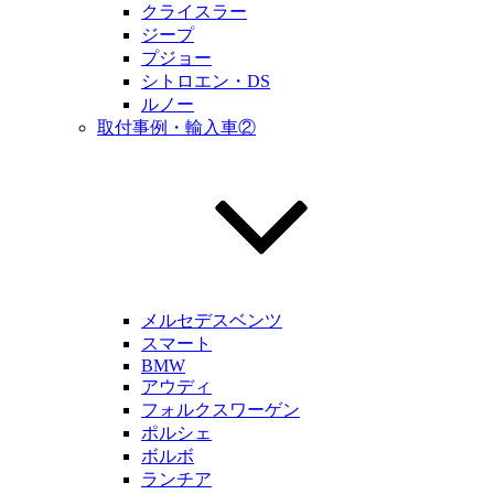
クライスラー
ジープ
プジョー
シトロエン・DS
ルノー
取付事例・輸入車②
メルセデスベンツ
スマート
BMW
アウディ
フォルクスワーゲン
ポルシェ
ボルボ
ランチア