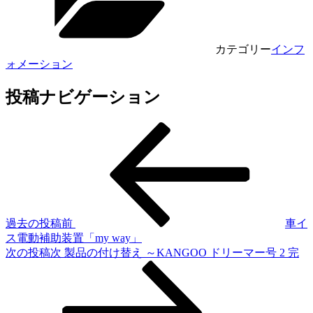
カテゴリー
インフ
ォメーション
投稿ナビゲーション
過去の投稿
前
車イ
ス電動補助装置「my way」
次の投稿
次
製品の付け替え ～KANGOO ドリーマー号 2 完