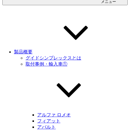
メニュー
製品概要
グイドシンプレックスとは
取付事例・輸入車①
アルファ ロメオ
フィアット
アバルト