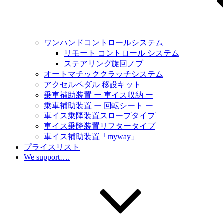
ワンハンドコントロールシステム
リモート コントロール システム
ステアリング旋回ノブ
オートマチッククラッチシステム
アクセルペダル 移設キット
乗車補助装置 ー 車イス収納 ー
乗車補助装置 ー 回転シート ー
車イス乗降装置スロープタイプ
車イス乗降装置リフタータイプ
車イス補助装置「myway」
プライスリスト
We support….