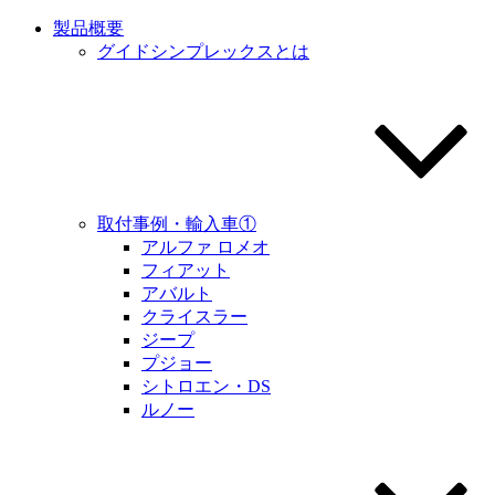
製品概要
グイドシンプレックスとは
取付事例・輸入車①
アルファ ロメオ
フィアット
アバルト
クライスラー
ジープ
プジョー
シトロエン・DS
ルノー