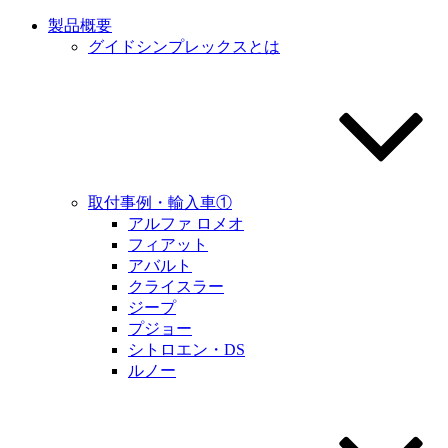
製品概要
グイドシンプレックスとは
取付事例・輸入車①
アルファ ロメオ
フィアット
アバルト
クライスラー
ジープ
プジョー
シトロエン・DS
ルノー