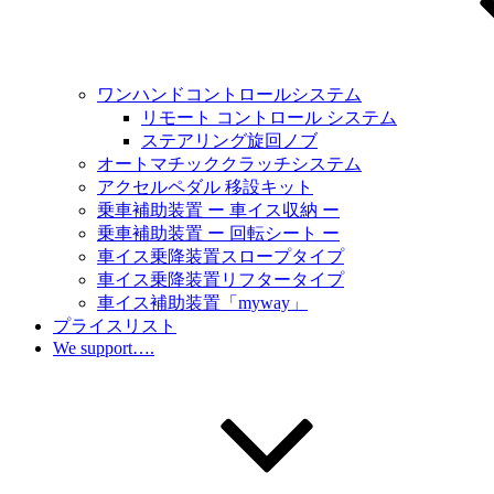
ワンハンドコントロールシステム
リモート コントロール システム
ステアリング旋回ノブ
オートマチッククラッチシステム
アクセルペダル 移設キット
乗車補助装置 ー 車イス収納 ー
乗車補助装置 ー 回転シート ー
車イス乗降装置スロープタイプ
車イス乗降装置リフタータイプ
車イス補助装置「myway」
プライスリスト
We support….