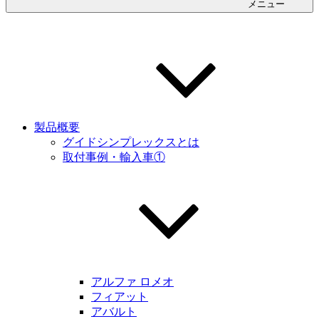
メニュー
製品概要
グイドシンプレックスとは
取付事例・輸入車①
アルファ ロメオ
フィアット
アバルト