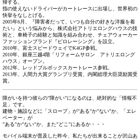
帰する。
指の使えないドライバーがカートレースに出場し、世界初の
快挙をなしとげる。
2005年6月、『障害者だって、いつも自分の好きな洋服を着
たい』という悩みから、株式会社アトリエロングハウスの技
術と、車椅子の経験と知識を組み合わせ、チェアウォーカー
ファッションブランド『ピロレーシング』を設立。
2010年、富士スピードウェイでK4GP参戦。
2010年、銀座三越4階「リフォームサロン アトリエロング
ハウス」オープン。
2012年、レッドブルボックスカートレース参戦。
2013年、人間力大賞グランプリ受賞、内閣総理大臣奨励賞受
賞。
障がいを持つ彼らの”障がい”になるのは、絶対的な「情報不
足」です。
建物・施設などに「スロープ」が”ある”か”ない”か、「エレ
ベーター」が
”ある”か”ない”か、また”どこ”にあるか・・・
モバイル端末が普及した昨今、私たちが出来ることが沢山あ