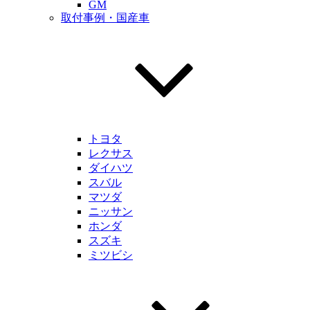
GM
取付事例・国産車
トヨタ
レクサス
ダイハツ
スバル
マツダ
ニッサン
ホンダ
スズキ
ミツビシ