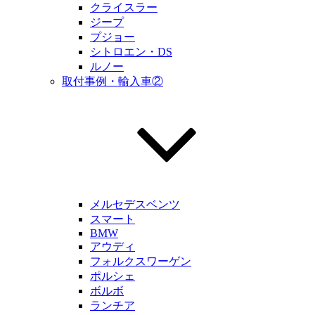
クライスラー
ジープ
プジョー
シトロエン・DS
ルノー
取付事例・輸入車②
メルセデスベンツ
スマート
BMW
アウディ
フォルクスワーゲン
ポルシェ
ボルボ
ランチア